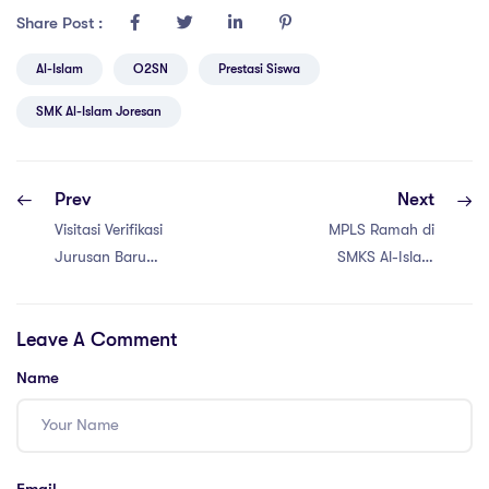
Share Post :
Al-Islam
O2SN
Prestasi Siswa
SMK Al-Islam Joresan
Prev
Next
Visitasi Verifikasi
MPLS Ramah di
Jurusan Baru
SMKS Al-Islam
Teknik Kendaraan
Joresan: tahun
Ringan (TKRO)
ajaran
Leave A Comment
SMK Al-Islam
2025/2026
Joresan oleh Tim
Name
Supervisi Dinas
Pendidikan Jawa
Timur
Email