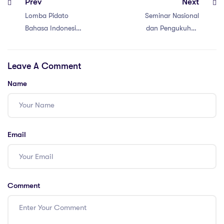
Prev
Next
Lomba Pidato
Seminar Nasional
Bahasa Indonesia
dan Pengukuhan
Kapolres Cup
Majelis Guru
Meriahkan Harlah
Besar Alumni PP.
Leave A Comment
ke-59 Pondok
Al-Islam Joresan
Pesantren Al-
“Menguatkan
Name
Islam Joresan
Peran Alumni di
Usia Ke-59”
Email
Comment