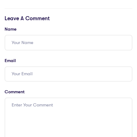
Industri) TKJ di
Silaturahmi &
SMK Al-Islam
Sosialisasi
Leave A Comment
Joresan:Seleksi
Program Kelas
Kelas Unggulan
Industri TKJ SMK
Name
(Kelas Industri)
Al-Islam Joresan
TKJ SMK Al-Islam
TA 2025/2026
Joresan:
Mencetak
Email
Generasi Siap
Kerja di Era
Digital
Comment