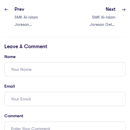
Prev
Next
SMK Al-Islam
SMK Al-Islam
Joresan
Joresan Gelar
Laksanakan
Rapat Koordinasi
Sinkronisasi dan
Bersama Wali
Leave A Comment
Validasi Kurikulum
Santri Kelas 6
Bersama Game
untuk Bahas
Name
Lab.Id untuk
Kegiatan Akhir
Kelas Industri
Siswa
Teknik Jaringan
Komputer dan
Email
Telekomunikasi
Comment