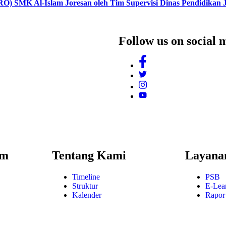
KRO) SMK Al-Islam Joresan oleh Tim Supervisi Dinas Pendidikan
Follow us on social 
am
Tentang Kami
Layana
Timeline
PSB
Struktur
E-Lea
Kalender
Rapor 