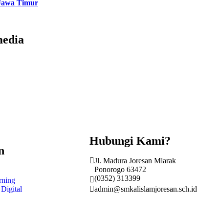
 Jawa Timur
media
Hubungi Kami?
n
Jl. Madura Joresan Mlarak
Ponorogo 63472
(0352) 313399
rning
admin@smkalislamjoresan.sch.id
Digital