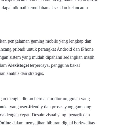
a dapat nikmati kemudahan akses dan kelancaran
diakan pengalaman gaming mobile yang lengkap dan
ancang pribadi untuk perangkat Android dan iPhone
gan sistem yang mudah dipahami sedangkan masih
alam
Alexistogel
terpercaya, pengguna bakal
 analitis dan strategis.
ngan menghadirkan bermacam fitur unggulan yang
muka yang user-friendly dan proses yang gampang
ama dengan cepat. Desain visual yang menarik dan
Online
dalam menyajikan hiburan digital berkwalitas