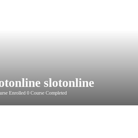
lotonline slotonline
rse Enrolled
0
Course Completed