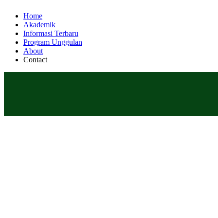
Home
Akademik
Informasi Terbaru
Program Unggulan
About
Contact