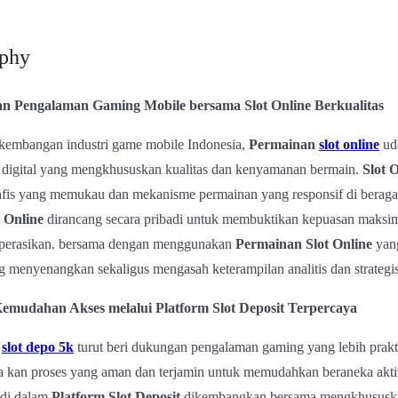
phy
n Pengalaman Gaming Mobile bersama Slot Online Berkualitas
kembangan industri game mobile Indonesia,
Permainan
slot online
uda
 digital yang mengkhususkan kualitas dan kenyamanan bermain.
Slot 
fis yang memukau dan mekanisme permainan yang responsif di beragam 
t Online
dirancang secara pribadi untuk membuktikan kepuasan maksima
operasikan. bersama dengan menggunakan
Permainan Slot Online
yang
ng menyenangkan sekaligus mengasah keterampilan analitis dan strategi
emudahan Akses melalui Platform Slot Deposit Terpercaya
n
slot depo 5k
turut beri dukungan pengalaman gaming yang lebih prakt
a kan proses yang aman dan terjamin untuk memudahkan beraneka aktiv
 di dalam
Platform Slot Deposit
dikembangkan bersama mengkhususkan