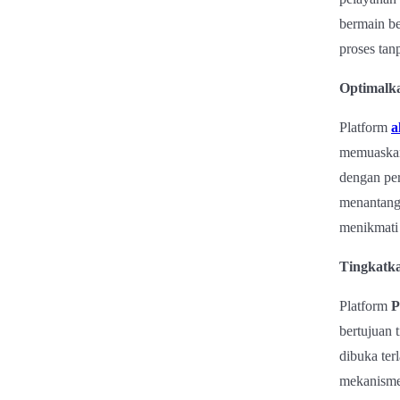
bermain be
proses tan
Optimalka
Platform
a
memuaska
dengan per
menantang
menikmati 
Tingkatka
Platform
P
bertujuan 
dibuka ter
mekanisme 