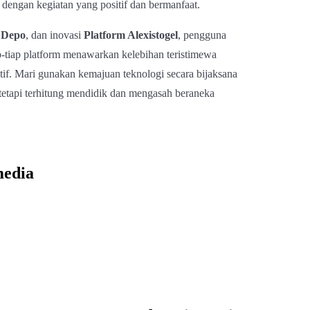
 dengan kegiatan yang positif dan bermanfaat.
t Depo
, dan inovasi
Platform Alexistogel
, pengguna
-tiap platform menawarkan kelebihan teristimewa
if. Mari gunakan kemajuan teknologi secara bijaksana
r tetapi terhitung mendidik dan mengasah beraneka
media