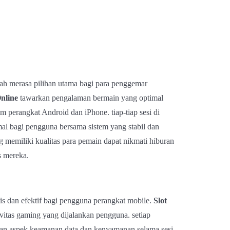
h merasa pilihan utama bagi para penggemar
Online
tawarkan pengalaman bermain yang optimal
perangkat Android dan iPhone. tiap-tiap sesi di
l bagi pengguna bersama sistem yang stabil dan
 memiliki kualitas para pemain dapat nikmati hiburan
s mereka.
is dan efektif bagi pengguna perangkat mobile.
Slot
itas gaming yang dijalankan pengguna. setiap
 aspek keamanan data dan kenyamanan selama sesi