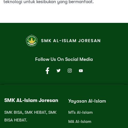
teknologi untuk kesibukan yang bermanfaat.
Follow Us On Social Media
SMK AL-Islam Joresan
Yayasan Al-Islam
SMK BISA, SMK HEBAT, SMK
MTs Al-Islam
BISA HEBAT.
MA Al-Islam