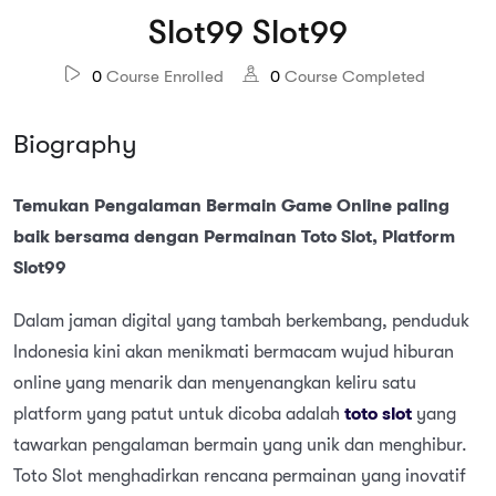
Slot99 Slot99
0
Course Enrolled
0
Course Completed
Biography
Temukan Pengalaman Bermain Game Online paling
baik bersama dengan Permainan Toto Slot, Platform
Slot99
Dalam jaman digital yang tambah berkembang, penduduk
Indonesia kini akan menikmati bermacam wujud hiburan
online yang menarik dan menyenangkan keliru satu
platform yang patut untuk dicoba adalah
toto slot
yang
tawarkan pengalaman bermain yang unik dan menghibur.
Toto Slot menghadirkan rencana permainan yang inovatif