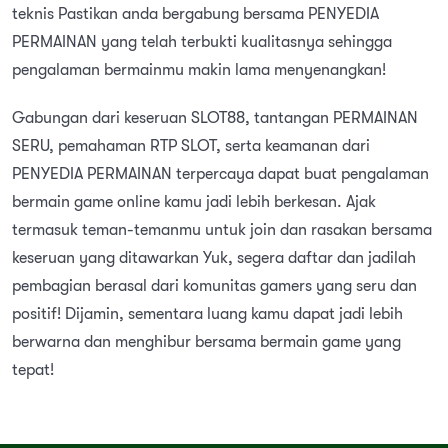
teknis Pastikan anda bergabung bersama PENYEDIA
PERMAINAN yang telah terbukti kualitasnya sehingga
pengalaman bermainmu makin lama menyenangkan!
Gabungan dari keseruan SLOT88, tantangan PERMAINAN
SERU, pemahaman RTP SLOT, serta keamanan dari
PENYEDIA PERMAINAN terpercaya dapat buat pengalaman
bermain game online kamu jadi lebih berkesan. Ajak
termasuk teman-temanmu untuk join dan rasakan bersama
keseruan yang ditawarkan Yuk, segera daftar dan jadilah
pembagian berasal dari komunitas gamers yang seru dan
positif! Dijamin, sementara luang kamu dapat jadi lebih
berwarna dan menghibur bersama bermain game yang
tepat!