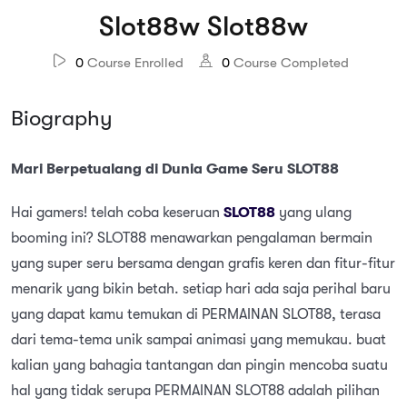
Slot88w Slot88w
0
Course Enrolled
0
Course Completed
Biography
Mari Berpetualang di Dunia Game Seru SLOT88
Hai gamers! telah coba keseruan
SLOT88
yang ulang
booming ini? SLOT88 menawarkan pengalaman bermain
yang super seru bersama dengan grafis keren dan fitur-fitur
menarik yang bikin betah. setiap hari ada saja perihal baru
yang dapat kamu temukan di PERMAINAN SLOT88, terasa
dari tema-tema unik sampai animasi yang memukau. buat
kalian yang bahagia tantangan dan pingin mencoba suatu
hal yang tidak serupa PERMAINAN SLOT88 adalah pilihan