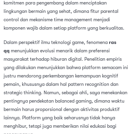
komitmen para pengembang dalam menciptakan
lingkungan bermain yang sehat, dimana fitur parental
control dan mekanisme time management menjadi
komponen wajib dalam setiap platform yang berkualitas.
Dalam perspektif ilmu teknologi game, fenomena
ras
qq
menunjukkan evolusi menarik dalam preferensi
masyarakat terhadap hiburan digital. Penelitian empiris
yang dilakukan menunjukkan bahwa platform semacam ini
justru mendorong perkembangan kemampuan kognitif
pemain, khususnya dalam hal pattern recognition dan
strategic thinking. Namun, sebagai ahli, saya menekankan
pentingnya pendekatan balanced gaming, dimana waktu
bermain harus proporsional dengan aktivitas produktif
lainnya. Platform yang baik seharusnya tidak hanya
menghibur, tetapi juga memberikan nilai edukasi bagi