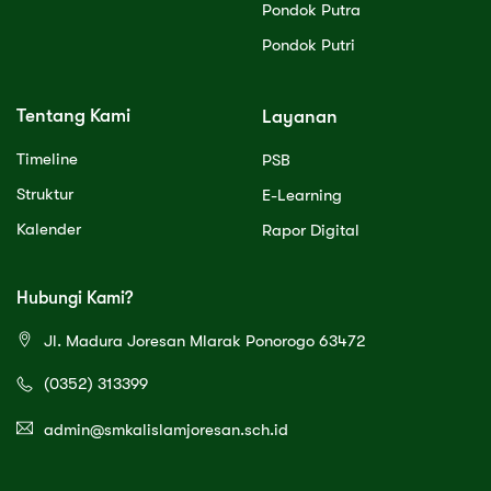
Pondok Putra
Pondok Putri
Tentang Kami
Layanan
Timeline
PSB
Struktur
E-Learning
Kalender
Rapor Digital
Hubungi Kami?
Jl. Madura Joresan Mlarak Ponorogo 63472
(0352) 313399
admin@smkalislamjoresan.sch.id