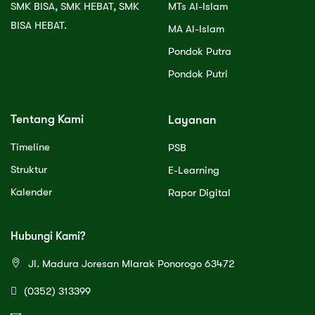
SMK BISA, SMK HEBAT, SMK
MTs Al-Islam
BISA HEBAT.
MA Al-Islam
Pondok Putra
Pondok Putri
Tentang Kami
Layanan
Timeline
PSB
Struktur
E-Learning
Kalender
Rapor Digital
Hubungi Kami?
Jl. Madura Joresan Mlarak Ponorogo 63472
(0352) 313399