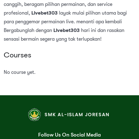
canggih, beragam pilihan permainan, dan service
profesional,
Livebet303
layak mulai pilihan utama bagi
para penggemar permainan live. menanti apa kembali
Bergabunglah dengan
Livebet303
hari ini dan rasakan
sensasi bermain segera yang tak terlupakan!
Courses
No course yet.
Follow Us On Social Media