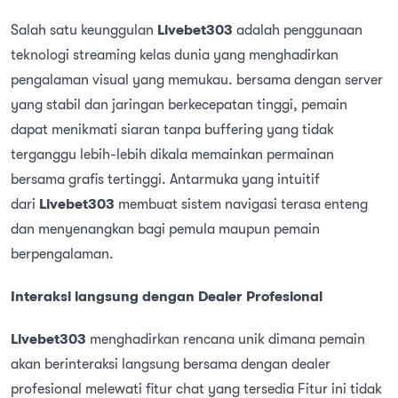
Salah satu keunggulan
Livebet303
adalah penggunaan
teknologi streaming kelas dunia yang menghadirkan
pengalaman visual yang memukau. bersama dengan server
yang stabil dan jaringan berkecepatan tinggi, pemain
dapat menikmati siaran tanpa buffering yang tidak
terganggu lebih-lebih dikala memainkan permainan
bersama grafis tertinggi. Antarmuka yang intuitif
dari
Livebet303
membuat sistem navigasi terasa enteng
dan menyenangkan bagi pemula maupun pemain
berpengalaman.
Interaksi langsung dengan Dealer Profesional
Livebet303
menghadirkan rencana unik dimana pemain
akan berinteraksi langsung bersama dengan dealer
profesional melewati fitur chat yang tersedia Fitur ini tidak