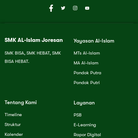
SMK AL-Islam Joresan
Yayasan Al-Islam
SMK BISA, SMK HEBAT, SMK
MTs Al-Islam
BISA HEBAT.
MA Al-Islam
Pondok Putra
Pondok Putri
Tentang Kami
Layanan
Timeline
PSB
Struktur
E-Learning
Kalender
Rapor Digital