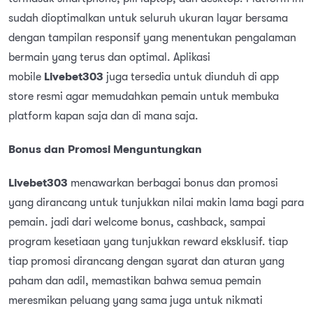
sudah dioptimalkan untuk seluruh ukuran layar bersama
dengan tampilan responsif yang menentukan pengalaman
bermain yang terus dan optimal. Aplikasi
mobile
Livebet303
juga tersedia untuk diunduh di app
store resmi agar memudahkan pemain untuk membuka
platform kapan saja dan di mana saja.
Bonus dan Promosi Menguntungkan
Livebet303
menawarkan berbagai bonus dan promosi
yang dirancang untuk tunjukkan nilai makin lama bagi para
pemain. jadi dari welcome bonus, cashback, sampai
program kesetiaan yang tunjukkan reward eksklusif. tiap
tiap promosi dirancang dengan syarat dan aturan yang
paham dan adil, memastikan bahwa semua pemain
meresmikan peluang yang sama juga untuk nikmati