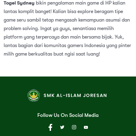
Togel Sydney
bikin pengalaman main game di HP kalian
lantas komplit banget! Kalian bisa explore beragam tipe
game seru sambil tetap mengasah kemampuan asumsi dan
problem solving. Ingat ya guys, senantiasa memilih
platform yang terpercaya dan main bersama bijak. Yuk,
lantas bagian dari komunitas gamers Indonesia yang pinter
milih game berkualitas buat ngisi saat luang!
Follow Us On Social Media