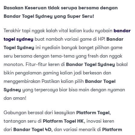
Rasakan Keseruan tidak serupa bersama dengan
Bandar Togel Sydney yang Super Seru!
Terakhir tapi nggak kalah vital kalian kudu nyobain
bandar
togel sydney
buat nambah variasi game di HP!
Bandar
Togel Sydney
ini nyediain banyak banget pilihan game
seru bersama dengan tema-tema yang fresh dan nggak
monoton. Fitur-fitur keren di
Bandar Togel Sydney
bakal
bikin pengalaman gaming kalian jadi berkesan dan
menggembirakan Pastikan kalian pilih
Bandar Togel
Sydney
yang terpercaya biar bisa main dengan nyaman
dan aman!
Gabungan berasal dari keasyikan
Platform Togel
,
tantangan seru di
Platform Togel HK
, inovasi keren
dari
Bandar Togel 4D
, dan variasi menarik di
Platform